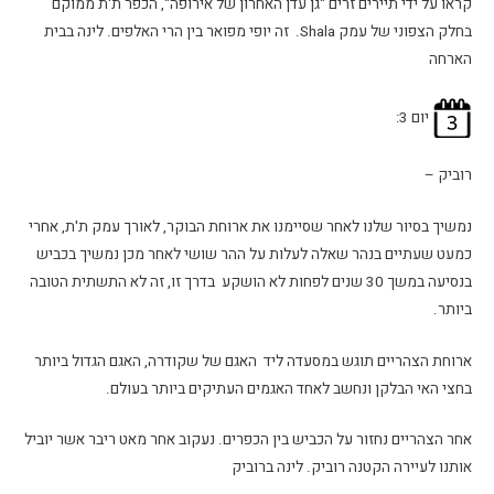
קראו על ידי תיירים זרים "גן עדן האחרון של אירופה", הכפר ת'ת ממוקם
בחלק הצפוני של עמק Shala. זה יופי מפואר בין הרי האלפים. לינה בבית
הארחה
יום 3:
רוביק –
נמשיך בסיור שלנו לאחר שסיימנו את ארוחת הבוקר, לאורך עמק ת'ת, אחרי
כמעט שעתיים בנהר שאלה לעלות על ההר שושי לאחר מכן נמשיך בכביש
בנסיעה במשך 30 שנים לפחות לא הושקע בדרך זו, זה לא התשתית הטובה
ביותר.
ארוחת הצהריים תוגש במסעדה ליד האגם של שקודרה, האגם הגדול ביותר
בחצי האי הבלקן ונחשב לאחד האגמים העתיקים ביותר בעולם.
אחר הצהריים נחזור על הכביש בין הכפרים. נעקוב אחר מאט ריבר אשר יוביל
אותנו לעיירה הקטנה רוביק. לינה ברוביק