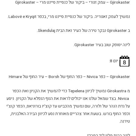
Gjirokaster – עמק זגורי – ביקור של כנסיית סיינט מרי – Gjirokaster
נמשיך לעמק זאגוריה. ביקור של כנסיית סיינט מרי, בכפר Labovë e Kryqit.
ב Gjirokaster נבקר טירה של העיר ואת הבית Skendulaj.
לינה יסופק שוב בעיר Gjirokaster.
יום 8:
Gjirokaster – כפר Nivica – כפר החוף של Borsh – עיר החוף של Himare
מ Girokastra נמשיך לכיוון Tepelena כדי להמשיך את הקניון ואת הכפר
Nivica. בצד שמאל שלנו אנו יכולים לראות את הנוף הנפלא של הקניון. ניסע
על גדת הנהר של ולורה, שם נמשיך מהכביש עד קוצ'יו בורוניאס, הכפר קוצ'י
וכפר החוף בורש. בשעת אחר צהריים מאוחרת נסע לכיוון הבירה האלבנית,
טירנה.
לינה בבית מלון ליד המרכז.