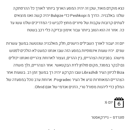
נצא מוקדם מאוד, שכן זה יהיה המסע הארוך ביותר לאורך כל ההרפתקה
שלנו באלבניה. הדרך מ Peshkopi כדי Bulqize יהיה קשה ואנו מוצאים
לעתים קרובות עקבות של סיורים מחוץ לכביש כי המדריכים שלנו עשו עד
כה. אזור זה הוא הטוב ביותר עבור אימון ובדיקה כלי רכב בשטח
יום זה יעבור לאורך השבילים הישנים, חלק מאלבניה שננטשה במשך עשרות
שנים. יהיו שעות אינסופיות במסע הזה שבו אנחנו כמעט לא הולכים לפגוש
מישהו. בסביבות הצהריים, בין ההרים, נעצור לארוחת צהריים ואנחנו יכולים
גם לבקר במסגד, מקום פולחן לדת הבקטאשי. אחר הצהריים, נלך משדה
Biza לכיוון העיר Librazhdi שבו הקרקע יהיה רך במשך זמן רב. בשעות אחר
הצהריים המאוחרות נגיע אל העיר Pogradec. ארוחת ערב נוכל במסעדה של
המלון כדי ליהנות מפורל טרי, הדגים אנדמי של אגם Ohrid.
יום 6:
פוגרדס – גיירקאסטר