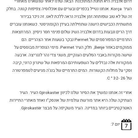
דרום אלבניה היא תחנת המתוכננת הבאה שלנו לאחר שנשארנו מאחורי
העיר Korça. אנחנו נטייל בכפרים ובערים עם אוכלוסיה צפיפות קטנה. בחלק
זה של לא טוב שפותחה זמן אלבניה נראה ללכת לאט. זה ניכר בבירור
מתשתית הכבישים הישנה שתחילתה בעידן הקומוניסטי. כשאנחנו עוברים
דרך הרים וגבעות בדרום אלבניה נשיג שלום פנימי חסר ניסיון. המרחצאות
התרמיים המפורסמים של Permet נבקר בשעות אחר הצהריים. הם
ממוקמים באזור Benje, חלק העיר Permet. מימי הגופרית מבוססים על
שישה מקורות באבני הסלעים הענקיים, משני צדי נהר לנגריצה. ארבעה
ממקורות אלה נבדלים על השפעותיהם המרפאות של שיגרון כרוני, קיבה
וסקי על מחלות הקשורות. המים התרמיים של בנג'ה מגיעים לטמפרטורה
של 26 -32 ° C.
אחרי זה אנחנו נמשיך את הסיור שלנו לכיוון Gjirokaster העיר. העיר
העתיקה שלה היא אתר מורשת עולמית של אונסק"ו ואחד מאתרי התיירות
האטרקטיביים ביותר במדינה. העיר משקיפה על מבצר Gjirokastër.
יום 7: