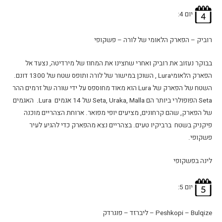
יום 4:
רוביק – הפארק הלאומי של לורה – פשקופי
בבוקר נעזוב את רוביק ואחרי שחצינו את המחוז של מירדיטה, נצעד אל
הפארק הלאומיLura , השוכן במישור של לורה ותופס שטח של 1300 דונם.
השטח של הפארק של Lura הוא מאוד מחוספס על ידי שורה של זרמים ההר
Seta הפופולרי ביותר הם Seta, Uraka, Malla של 14 אגמים Lura. האגמים
של הפארק, שהם קרחונים, מציעים יופי מפואר. ארוחת הצהריים מוכנה
פיקניק בשטח ברביקיו טעים. בצהריים נצא מהפארק כדי להגיע לעיר
פשקופי.
לינה בפשקופי
יום 5:
Peshkopi – Bulqize – ליברזד – פוגרדק