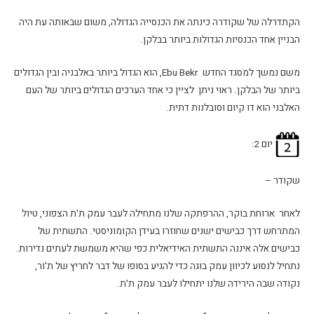
הקתדרלה של שקודרה כינתה את הכנסייה הגדולה, משום שבאותה עת היה
הבניין אחד הכנסיות הגדולות ביותר בבלקן.
משם נמשך למסגד החדש Ebu Bekr, הוא הגדול ביותר באלבניה ובין הגדולים
ביותר של הבלקן. ראוי ניתן לציין כי אחד הערכים הגדולים ביותר של העם
האלבני הוא דו קיום וסובלנות דתית.
יום 2:
שקודר –
לאחר ארוחת בוקר, ההרפתקה שלנו מתחילה לעבר עמק ת'ת הצפוני, טיול
המתרחש דרך כבישים ישנים שחוזרו בעידן הקומוניסטי. התשתית של
כבישים אלה איננה התשתית האידיאלית כפי שהיא משמשת לעתים נדירות.
נתחיל לנסוע לכיוון עמק בוגה כדי להגיע בסופו של דבר לחריץ של ת'ור,
נקודה שבה הירידה שלנו יתחילו לעבר עמק ת'ת.