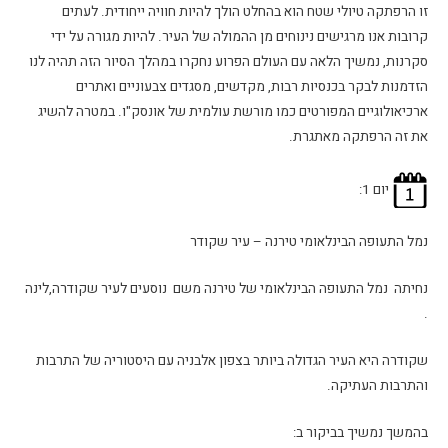
זו הרפתקה טיולי שטח הוא בהחלט הולך להיות חוויה ייחודית. לעתים
קרובות אנו מרגישים נינוחים מן ההמולה של העיר. להיות מגורה על ידי
סקרנות, נמשיך הלאה עם העולם הפרוע נחקרו במהלך הסיור הזה תהיה לנו
הזדמנות לבקר בכנסיות רבות, מקדשים, מסגדים צבעוניים ואתרים
ארכיאולוגיים המפורטים כמו מורשת עולמית של אונסק"ו. במטרה להשיג
את זה הרפתקה מאתגרת.
יום 1:
נמל התעופה הבינלאומי טירנה – עיר שקודר
נחיתה נמל התעופה הבינלאומי של טירנה משם נוסעים לעיר שקודרה,לינה
.
שקודרה היא העיר הגדולה ביותר בצפון אלבניה עם היסטוריה של התרבות
והתרבות העתיקה.
בהמשך נמשיך בביקור ב: